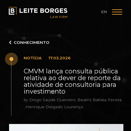
EN
CONHECIMENTO
NOTÍCIA
17.03.2026
CMVM lança consulta pública
relativa ao dever de reporte da
atividade de consultoria para
investimento
Diogo Saúde Guerreiro
Beatriz Batista Pereira
by
,
Henrique Delgado Lourenço
,